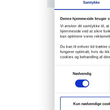
Samtykke
Spons
Denne hjemmeside bruger c
Vi ønsker dit samtykke til, a
hjemmeside ved at sikre funkt
kan optimere vores reklametil
Du kan til enhver tid trække
Hvis du for nyligt har været involveret
fungerer optimalt, hvis du i
store problemer efter hændelsen, me
cookies og behandling af din
f.eks. har fået en hjernerystelse, er 
behandling
.
Samtykkevalg
Lyt til din læge
Nødvendig
Efter et trafikuheld er det en god id
Det er vigtigt, at du tager tingene st
altså vigtigt, at du bliver undersøgt ti
Kun nødvendige cook