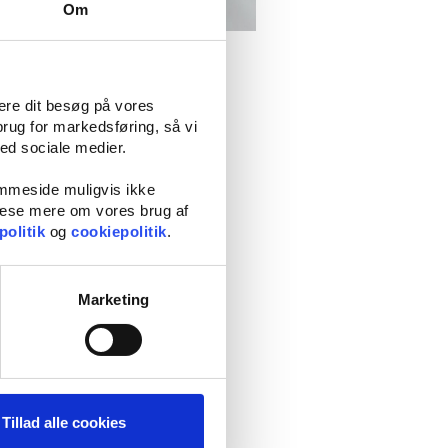
Om
te vis
mere dit besøg på vores
brug for markedsføring, så vi
med sociale medier.
emmeside muligvis ikke
t. Det kan være, at du ikke oplever
 læse mere om vores brug af
oner. Hvis du er stærkt påvirket og
politik
og
cookiepolitik
.
får hjælp og den rigtige
hjernerystelse
Marketing
gennem behandling eller fysioterapi.
ar været involveret i en ulykke. Det er
Tillad alle cookies