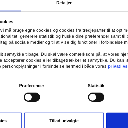
Detaljer
oreret: Sådan kommer du på beds
ookies
videre fra en trafikulykke
t vi må bruge egne cookies og cookies fra tredjeparter til at opti
ionalitet, generere statistik og huske dine præferencer samt til 
tag på sociale medier og til at vise dig funktioner i forbindelse 
 dit samtykke tilbage. Du skal være opmærksom på, at vores hj
 i et trafikuheld, er det vigtigt, at du tager det efterfølgende forløb alvorlig
kke accepterer cookies eller tilbagetrækker et samtykke. Du kan
n det er stadigvæk vigtigt at være opmærksom på din krop og dens reakti
e personoplysninger i forbindelse hermed i både vores
privatlivs
det vigtigt, at du tager hånd om dette med det samme. Det er vigtigt, at du 
Præferencer
Statistik
é at tale med din læge. De kan nemlig være med til at vurdere, om du skal i
ille og roligt, da det kan tage noget tid at komme ovenpå igen, efter at man h
l fulde, og at du har nogle professionelle til at guide dig.
ies
Tillad udvalgte