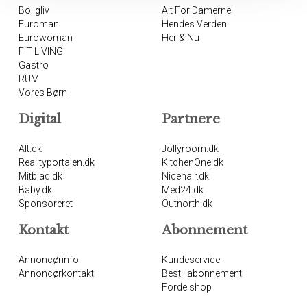
Boligliv
Alt For Damerne
Euroman
Hendes Verden
Eurowoman
Her & Nu
FIT LIVING
Gastro
RUM
Vores Børn
Digital
Partnere
Alt.dk
Jollyroom.dk
Realityportalen.dk
KitchenOne.dk
Mitblad.dk
Nicehair.dk
Baby.dk
Med24.dk
Sponsoreret
Outnorth.dk
Kontakt
Abonnement
Annoncørinfo
Kundeservice
Annoncørkontakt
Bestil abonnement
Fordelshop