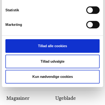
du plasker løs. Selvom det kan være hårdt at
svømme, er det samtidig utrolig sjovt. Efter du har
Statistik
været en tur i vandet, kan du bagefter slappe af i
saunaen. Derudover kan en tur i svømmehallen også
spare på dit vandforbrug derhjemme, da du allerede
Marketing
har været under bruseren, efter du har trænet. Hvis alt
dette lyder interessant kan denne sportsgren være
noget, som du skal afprøve, hvis du er træt af at tage i
fitness.
Tillad alle cookies
Tillad udvalgte
Kun nødvendige cookies
Magasiner
Ugeblade