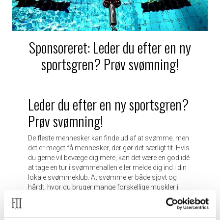
Sponsoreret: Leder du efter en ny
sportsgren? Prøv svømning!
Leder du efter en ny sportsgren?
Prøv svømning!
De fleste mennesker kan finde ud af at svømme, men
det er meget få mennesker, der gør det særligt tit. Hvis
du gerne vil bevæge dig mere, kan det være en god idé
at tage en tur i svømmehallen eller melde dig ind i din
lokale svømmeklub. At svømme er både sjovt og
hårdt, hvor du bruger mange forskellige muskler i
kroppen. Inden du begynder på dit nye sportseventyr,
bør du finde det rette udstyr. Du bør lede efter et
stort
udvalg af badetøj
, så du har meget at vælge i mellem.