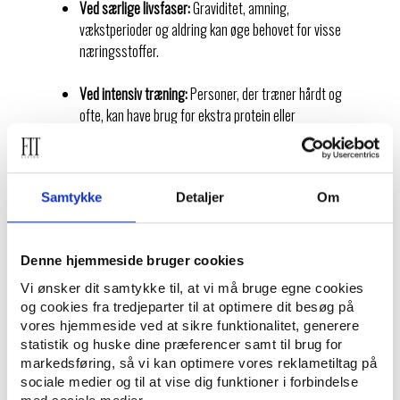
Ved særlige livsfaser:
Graviditet, amning,
vækstperioder og aldring kan øge behovet for visse
næringsstoffer.
Ved intensiv træning:
Personer, der træner hårdt og
ofte, kan have brug for ekstra protein eller
elektrolytter.
Ved særlige kostformer:
Eksempelvis veganere,
Samtykke
Detaljer
Om
vegetarer eller personer på allergivenlige diæter kan
mangle bestemte vitaminer eller mineraler.
Denne hjemmeside bruger cookies
I vinterhalvåret:
D-vitaminmangel er udbredt i
Nordeuropa og kan påvirke både immunforsvar og
Vi ønsker dit samtykke til, at vi må bruge egne cookies
humør.
og cookies fra tredjeparter til at optimere dit besøg på
vores hjemmeside ved at sikre funktionalitet, generere
statistik og huske dine præferencer samt til brug for
Ved dokumenterede mangler:
Hvis blodprøver viser
markedsføring, så vi kan optimere vores reklametiltag på
lave niveauer af et bestemt næringsstof, kan
sociale medier og til at vise dig funktioner i forbindelse
målrettet tilskud være nødvendigt.