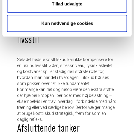
Tillad udvalgte
Et godt råd er at vælge produkter fra troværdige
forhandlere og producenter, der prioriterer kvalitet og
gennemsigtighed.
Kun nødvendige cookies
Kombinationen med en sund
livsstil
Selv det bedste kosttilskud kan ikke kompensere for
en usund livsstil. Søvn, stressniveau, fysisk aktivitet
og kostvaner spiller stadig den største rolle for,
hvordan man har det i hverdagen. Tilskud bør ses
som prikken over i’et, ikke fundamentet.
For mange kan det dog netop være den ekstra støtte,
der hjælper kroppen i perioder med høj belastning –
eksempelvis i en travl hverdag, i forbindelse med hård
træning eller ved særlige behov. Derfor vælger mange
at bruge kosttilskud strategisk, frem for som en
daglig refleks.
Afsluttende tanker