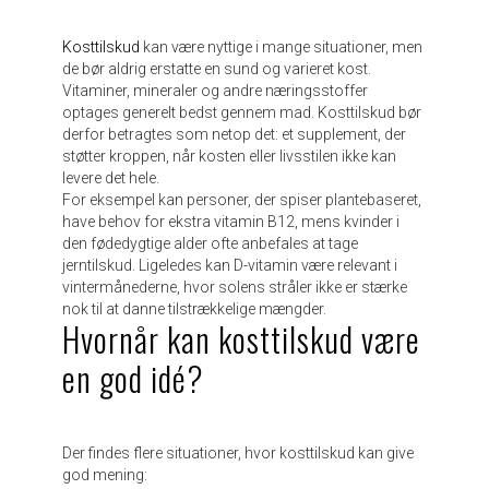
Kosttilskud
kan være nyttige i mange situationer, men
de bør aldrig erstatte en sund og varieret kost.
Vitaminer, mineraler og andre næringsstoffer
optages generelt bedst gennem mad. Kosttilskud bør
derfor betragtes som netop det: et supplement, der
støtter kroppen, når kosten eller livsstilen ikke kan
levere det hele.
For eksempel kan personer, der spiser plantebaseret,
have behov for ekstra vitamin B12, mens kvinder i
den fødedygtige alder ofte anbefales at tage
jerntilskud. Ligeledes kan D-vitamin være relevant i
vintermånederne, hvor solens stråler ikke er stærke
nok til at danne tilstrækkelige mængder.
Hvornår kan kosttilskud være
en god idé?
Der findes flere situationer, hvor kosttilskud kan give
god mening: